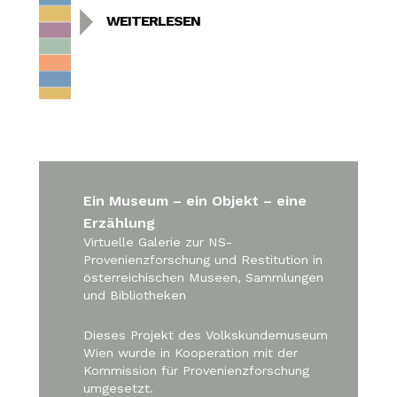
WEITERLESEN
Ein Museum – ein Objekt – eine
Erzählung
Virtuelle Galerie zur NS-
Provenienzforschung und Restitution in
österreichischen Museen, Sammlungen
und Bibliotheken
Dieses Projekt des Volkskundemuseum
Wien wurde in Kooperation mit der
Kommission für Provenienzforschung
umgesetzt.