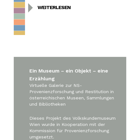
WEITERLESEN
Ein Museum – ein Objekt – eine
Erzählung
Virtuelle Galerie zur NS-
Provenienzforschung und Restitution in
österreichischen Museen, Sammlungen
und Bibliotheken
Dieses Projekt des Volkskundemuseum
Wien wurde in Kooperation mit der
Kommission für Provenienzforschung
umgesetzt.